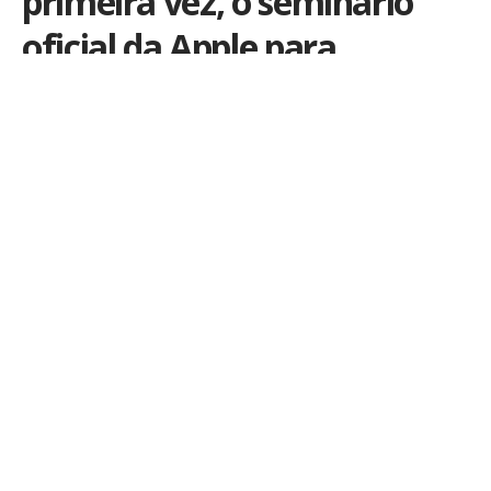
primeira vez, o seminário
oficial da Apple para
desenvolvedores
Por
iLex
Publicado em 20 de outubro de 2011