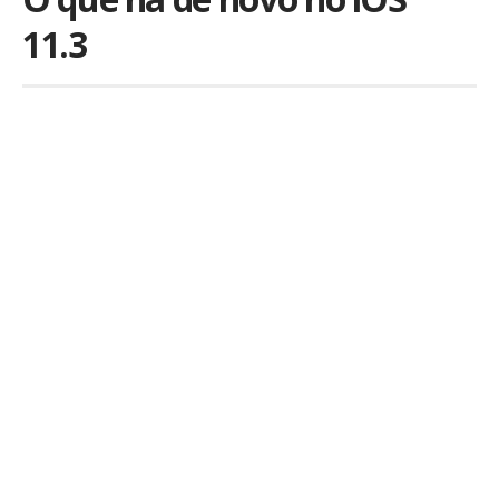
11.3
Por
iLex
Publicado em 29 de março de 2018
A mais nova versão do sistema operacional do iPhone
e iPad (o iOS) traz algumas novidades que, mesmo
sendo pequenas, podem influenciar no dia a dia do
usuário.