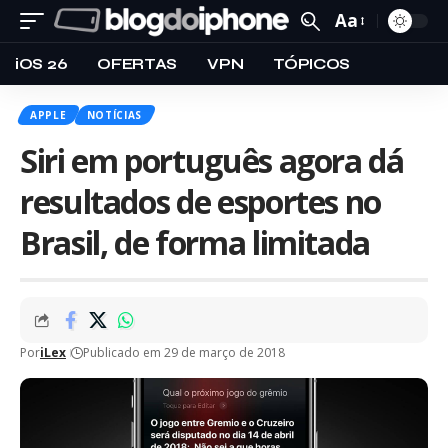
Aa
iOS 26
OFERTAS
VPN
TÓPICOS
APPLE
NOTÍCIAS
Siri em português agora dá
resultados de esportes no
Brasil, de forma limitada
Por
iLex
Publicado em 29 de março de 2018