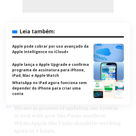
Leia também:
Apple pode cobrar por uso avançado da
Apple Intelligence no iCloud+
Apple lança o Apple Upgrade e confirma
programa de assinatura para iPhone,
iPad, Mac e Apple Watch
WhatsApp no iPad agora funciona sem
depender do iPhone para criar uma
conta
We are in process of updating our system
to deal with new São Paulo numbers.
WhatsApp in São Paulo should be working
again in 3 hours.