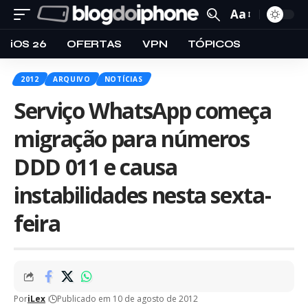
Aa
iOS 26
OFERTAS
VPN
TÓPICOS
2012
ARQUIVO
NOTÍCIAS
Serviço WhatsApp começa
migração para números
DDD 011 e causa
instabilidades nesta sexta-
feira
Por
iLex
Publicado em 10 de agosto de 2012