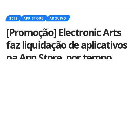
2012
APP STORE
ARQUIVO
[Promoção] Electronic Arts
faz liquidação de aplicativos
na App Store, por tempo
limitado
Por
iLex
Publicado em 10 de agosto de 2012