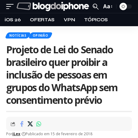
Aa
iOS 26
OFERTAS
VPN
TÓPICOS
NOTÍCIAS
OPINIÃO
Projeto de Lei do Senado
brasileiro quer proibir a
inclusão de pessoas em
grupos do WhatsApp sem
consentimento prévio
Por
iLex
Publicado em 15 de fevereiro de 2018