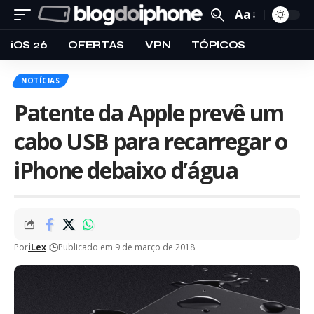
Aa
iOS 26
OFERTAS
VPN
TÓPICOS
NOTÍCIAS
Patente da Apple prevê um
cabo USB para recarregar o
iPhone debaixo d’água
Por
iLex
Publicado em 9 de março de 2018