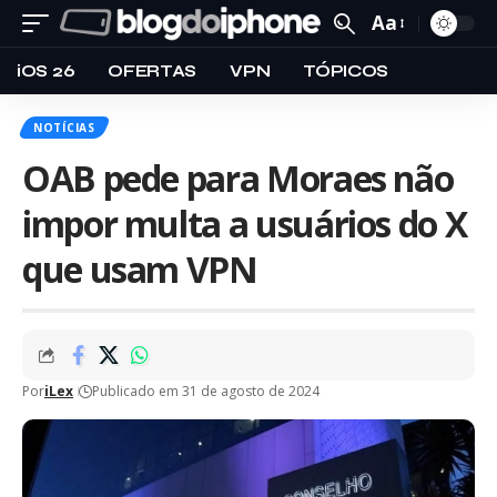
Aa
iOS 26
OFERTAS
VPN
TÓPICOS
NOTÍCIAS
OAB pede para Moraes não
impor multa a usuários do X
que usam VPN
Por
iLex
Publicado em 31 de agosto de 2024