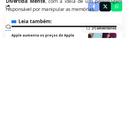
Divertida Mente
, com a ideia de um personagem
responsável por manipular as memórias.
Leia também:
2 Comentários
Apple aumenta os preços do Apple
Music e do Apple One no Brasil; confira
quanto passa a custar
Celebridades sugerem como Tim Cook
deve iniciar sua última WWDC antes de
deixar de ser CEO
Vídeo do “pôr da Terra” filmado com
iPhone na Artemis II viraliza nas redes
Assista: