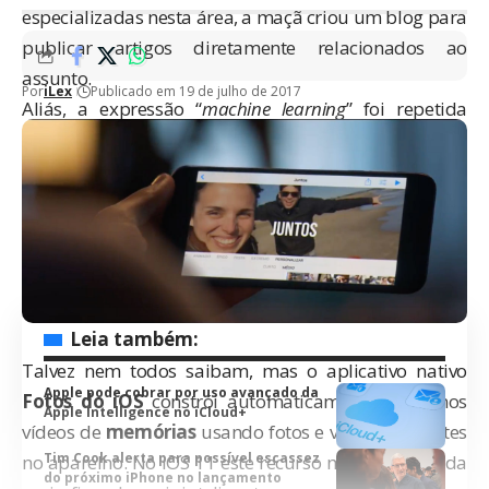
especializadas nesta área, a maçã
criou um blog
para
publicar artigos diretamente relacionados ao
assunto.
Por
iLex
Publicado em 19 de julho de 2017
Aliás, a expressão “
machine learning
” foi repetida
algumas vezes durante a apresentação oficial de
abertura da última WWDC, em junho. Em seu
primeiro artigo, a equipe da Apple demonstra como
este tipo de estudo pode melhorar imagens em baixa
resolução, recriando uma nova imagem com uma
definição mais precisa.
Leia também:
Talvez nem todos saibam, mas o aplicativo nativo
Apple pode cobrar por uso avançado da
Fotos do iOS
constrói automaticamente pequenos
Apple Intelligence no iCloud+
vídeos de
memórias
usando fotos e vídeos presentes
Tim Cook alerta para possível escassez
no aparelho. No iOS 11 este recurso melhorará ainda
do próximo iPhone no lançamento