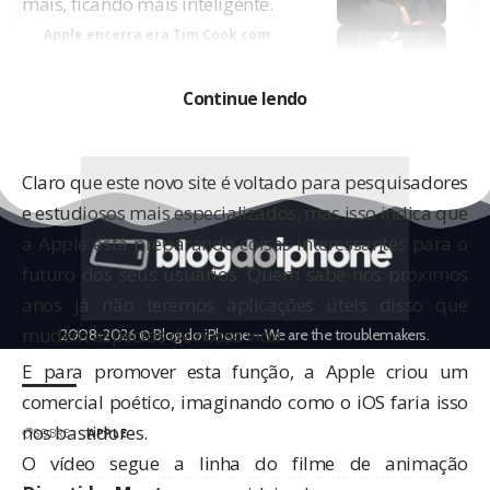
mais, ficando mais inteligente.
Apple encerra era Tim Cook com
margem recorde, mas faz alerta sobre
os próximos meses
Continue lendo
Claro que este novo site é voltado para pesquisadores
e estudiosos mais especializados, mas isso indica que
a Apple está preparando coisas interessantes para o
futuro dos seus usuários. Quem sabe nos próximos
anos já não teremos aplicações úteis disso que
mudem aspectos de nossa vida.
2008-2026 © Blog do iPhone – We are the troublemakers.
E para promover esta função, a Apple criou um
comercial poético, imaginando como o iOS faria isso
nos bastidores.
SOBRE:
APPLE
O vídeo segue a linha do filme de animação