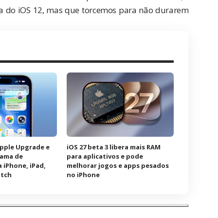
a do iOS 12, mas que torcemos para não durarem
Apple Upgrade e
iOS 27 beta 3 libera mais RAM
rama de
para aplicativos e pode
 iPhone, iPad,
melhorar jogos e apps pesados
atch
no iPhone