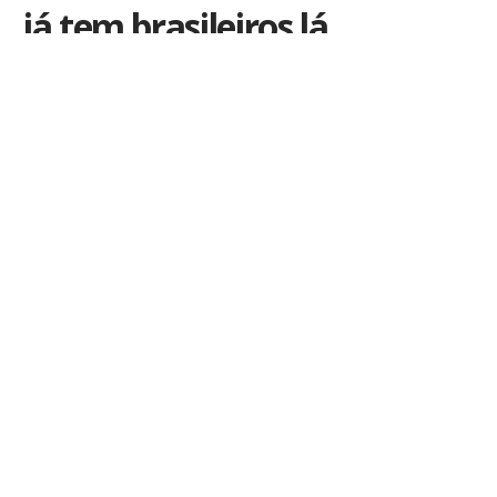
já tem brasileiros lá
Por
iLex
Publicado em 19 de setembro de 2013