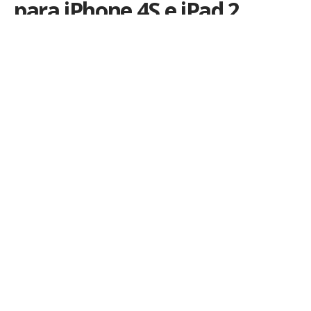
para iPhone 4S e iPad 2
Por
iLex
Publicado em 22 de janeiro de 2012