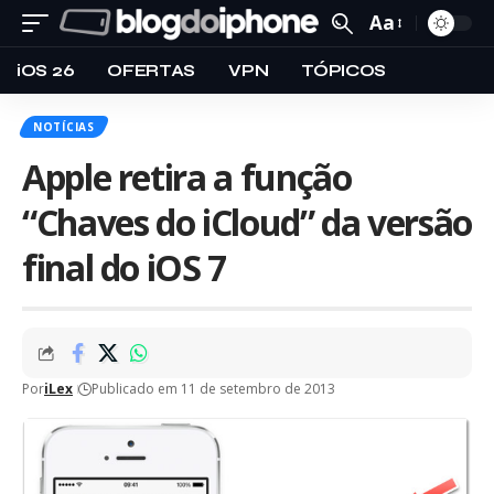
Aa
iOS 26
OFERTAS
VPN
TÓPICOS
NOTÍCIAS
Apple retira a função
“Chaves do iCloud” da versão
final do iOS 7
Por
iLex
Publicado em 11 de setembro de 2013