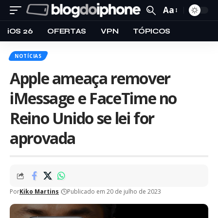
Aa
iOS 26
OFERTAS
VPN
TÓPICOS
NOTÍCIAS
Apple ameaça remover
iMessage e FaceTime no
Reino Unido se lei for
aprovada
Por
Kiko Martins
Publicado em 20 de julho de 2023