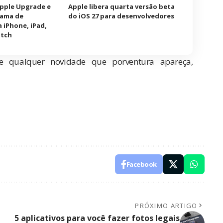
Apple Upgrade e
Apple libera quarta versão beta
rama de
do iOS 27 para desenvolvedores
 iPhone, iPad,
atch
 e qualquer novidade que porventura apareça,
Facebook
PRÓXIMO ARTIGO
5 aplicativos para você fazer fotos legais