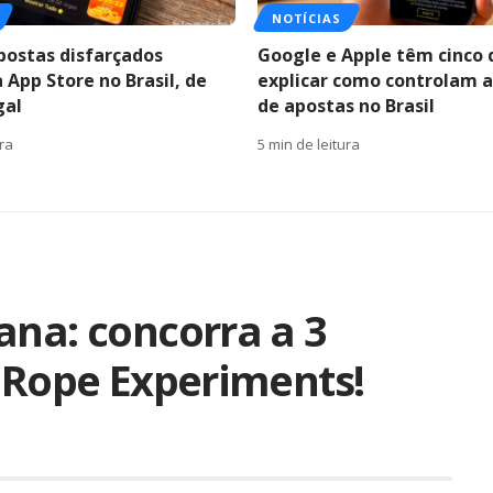
NOTÍCIAS
postas disfarçados
Google e Apple têm cinco 
 App Store no Brasil, de
explicar como controlam a
gal
de apostas no Brasil
ura
5 min de leitura
ana: concorra a 3
e Rope Experiments!