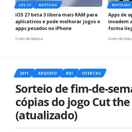
IOS 27
NOTÍCIAS
NOTÍCIAS
iOS 27 beta 3 libera mais RAM para
Apps de a
aplicativos e pode melhorar jogos e
invadem a
apps pesados no iPhone
forma ile
5 min de leitura
6 min de leit
2011
ARQUIVO
BDI
OFERTAS
Sorteio de fim-de-sem
cópias do jogo Cut th
(atualizado)