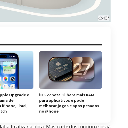
Apple Upgrade e
iOS 27 beta 3 libera mais RAM
rama de
para aplicativos e pode
 iPhone, iPad,
melhorar jogos e apps pesados
atch
no iPhone
lta finalizar a obra. Mas parte dos funcionários já