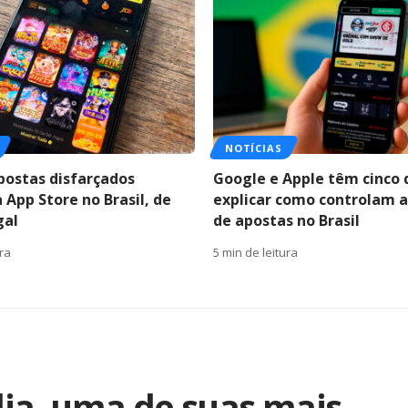
NOTÍCIAS
postas disfarçados
Google e Apple têm cinco 
 App Store no Brasil, de
explicar como controlam a
gal
de apostas no Brasil
ura
5 min de leitura
lia, uma de suas mais