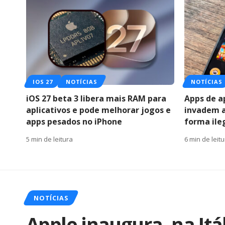
IOS 27
NOTÍCIAS
NOTÍCIAS
iOS 27 beta 3 libera mais RAM para
Apps de a
aplicativos e pode melhorar jogos e
invadem a
apps pesados no iPhone
forma ile
5 min de leitura
6 min de leit
NOTÍCIAS
Apple inaugura, na Itá