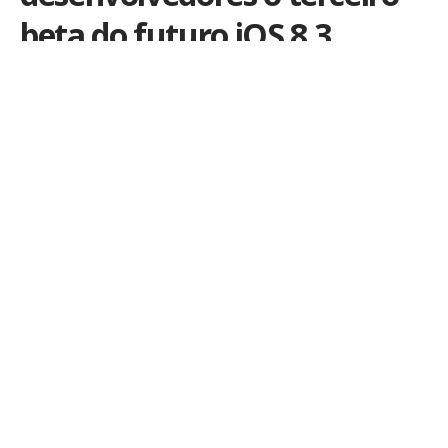
beta do futuro iOS 8.3
Por
iLex
Publicado em 12 de março de 2015