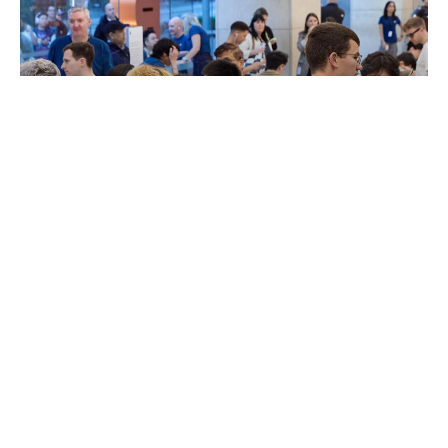
IPHONE 17
NOTÍCIAS
Lançamento do iPhone 17
Pro lembra a época do
iPhone X com filas globais
Por
Kiko Martins
Publicado em 19 de setembro de 2025
Depois de quatro anos sem grandes mudanças no