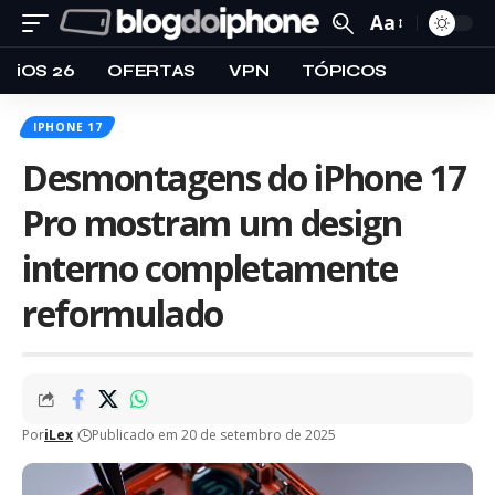
Aa
iOS 26
OFERTAS
VPN
TÓPICOS
IPHONE 17
Desmontagens do iPhone 17
Pro mostram um design
interno completamente
reformulado
Por
iLex
Publicado em 20 de setembro de 2025