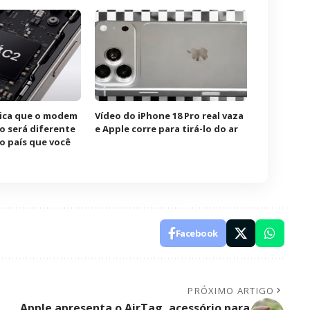
ica que o modem
Vídeo do iPhone 18 Pro real vaza
o será diferente
e Apple corre para tirá-lo do ar
o país que você
Facebook
PRÓXIMO ARTIGO
Apple apresenta o AirTag, acessório para