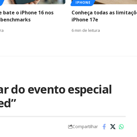
IPHONE
e bate o iPhone 16 nos
Conheça todas as limitaçõ
s benchmarks
iPhone 17e
ura
6 min de leitura
r do evento especial
ed”
Compartilhar