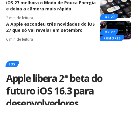
iOS 27 melhora o Modo de Pouca Energia
e deixa a câmera mais rápida
IOS 27
2 min de leitura
A Apple escondeu três novidades do iOS
27 que só vai revelar em setembro
IOS 27
RUMORES
6 min de leitura
IOS
Apple libera 2ª beta do
futuro iOS 16.3 para
desenvolvedores
Por
iLex
Publicado em 10 de janeiro de 2023