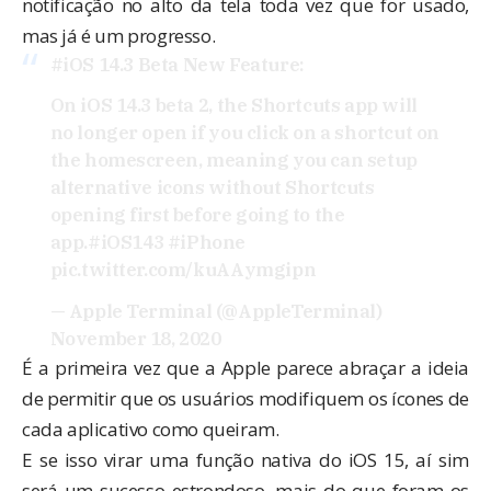
notificação no alto da tela toda vez que for usado,
mas já é um progresso.
#iOS
14.3 Beta New Feature:
On iOS 14.3 beta 2, the Shortcuts app will
no longer open if you click on a shortcut on
the homescreen, meaning you can setup
alternative icons without Shortcuts
opening first before going to the
app.
#iOS143
#iPhone
pic.twitter.com/kuAAymgipn
— Apple Terminal (@AppleTerminal)
November 18, 2020
É a primeira vez que a Apple parece abraçar a ideia
de permitir que os usuários modifiquem os ícones de
cada aplicativo como queiram.
E se isso virar uma função nativa do iOS 15, aí sim
será um sucesso estrondoso, mais do que foram os