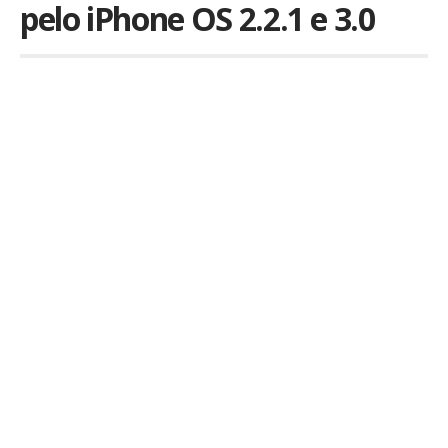
pelo iPhone OS 2.2.1 e 3.0
Por
iLex
Publicado em 7 de maio de 2009
A pedido de vários de vocês, o
teste de fotos
entre
firmwares
foi refeito, agora em situação noturna que é
justamente uma das dificuldades da câmera do
iPhone.