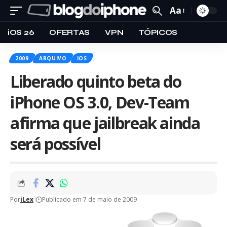
Aa
iOS 26
OFERTAS
VPN
TÓPICOS
2009
ARQUIVO
IOS
Liberado quinto beta do
iPhone OS 3.0, Dev-Team
afirma que jailbreak ainda
será possível
Por
iLex
Publicado em 7 de maio de 2009