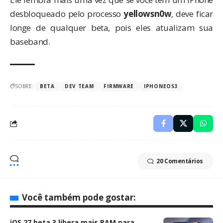
desbloqueado pelo processo
yellowsn0w
, deve ficar
longe de qualquer beta, pois eles atualizam sua
baseband.
SOBRE:
BETA
DEV TEAM
FIRMWARE
IPHONEOS3
20 Comentários
Você também pode gostar:
iOS 27 beta 3 libera mais RAM para