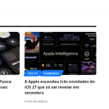
IOS 27
RUMORES
 Pouca
A Apple escondeu três novidades do
mais
iOS 27 que só vai revelar em
setembro
6 min de leitura