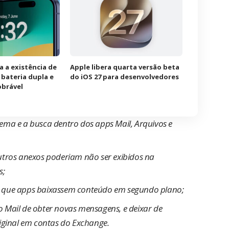
a a existência de
Apple libera quarta versão beta
bateria dupla e
do iOS 27 para desenvolvedores
obrável
ema e a busca dentro dos apps Mail, Arquivos e
utros anexos poderiam não ser exibidos na
s;
r que apps baixassem conteúdo em segundo plano;
 Mail de obter novas mensagens, e deixar de
iginal em contas do Exchange.