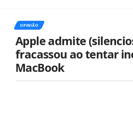
OPINIÃO
Apple admite (silenci
fracassou ao tentar in
MacBook
Por
Ale Salvatori
Publicado em 16 de novembro de 20