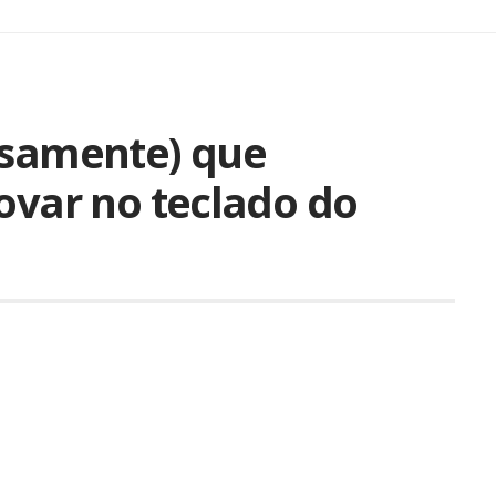
osamente) que
ovar no teclado do
19
Compartilhar