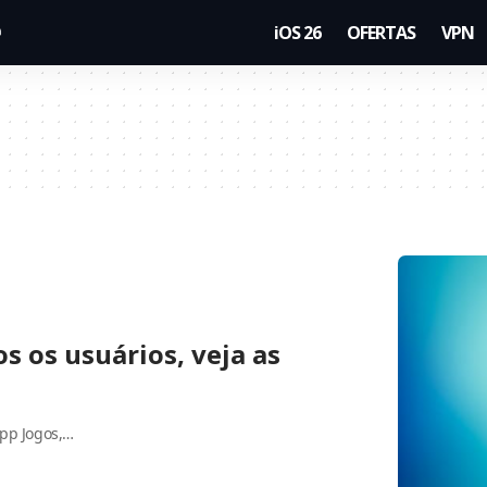
iOS 26
OFERTAS
VPN
os os usuários, veja as
app Jogos,…