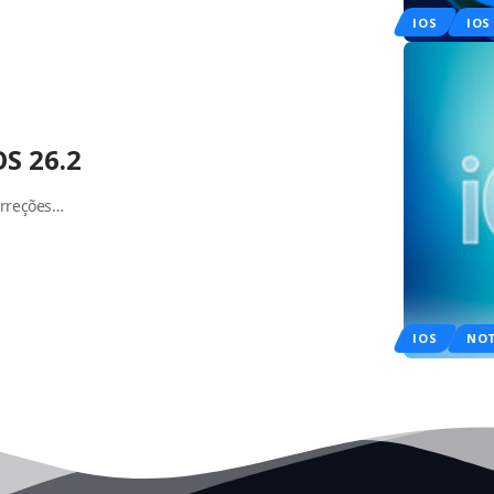
IOS
IOS
OS 26.2
correções…
IOS
NOT