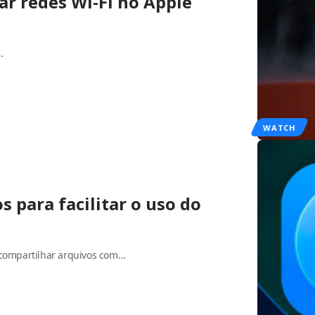
tar redes Wi-Fi no Apple
…
WATCH
s para facilitar o uso do
 compartilhar arquivos com…