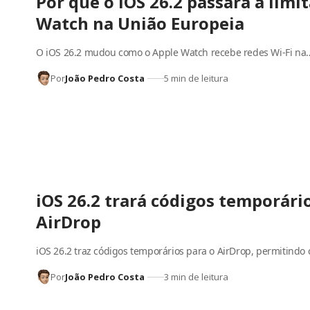
Por que o iOS 26.2 passará a limi
Watch na União Europeia
O iOS 26.2 mudou como o Apple Watch recebe redes Wi-Fi na
Por
João Pedro Costa
5 min de leitura
iOS 26.2 trará códigos temporário
AirDrop
iOS 26.2 traz códigos temporários para o AirDrop, permitindo
Por
João Pedro Costa
3 min de leitura