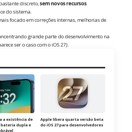
bastante discreto,
sem novos recursos
ce do sistema.
 mais focado em correções internas, melhorias de
concentrando grande parte do desenvolvimento na
rece ser o caso com o iOS 27).
a a existência de
Apple libera quarta versão beta
bateria dupla e
do iOS 27 para desenvolvedores
obrável