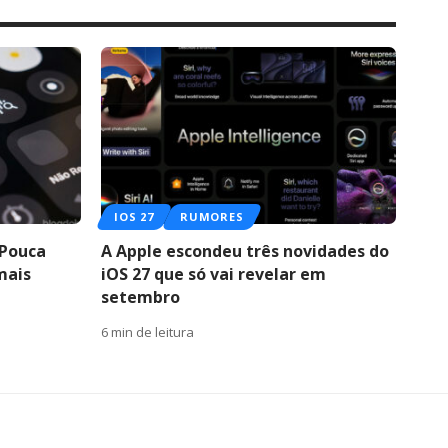
IOS 27
RUMORES
 Pouca
A Apple escondeu três novidades do
mais
iOS 27 que só vai revelar em
setembro
6 min de leitura