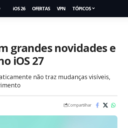
iOS 26
OFERTAS
VPN
TÓPICOS
em grandes novidades e
no iOS 27
raticamente não traz mudanças visíveis,
vimento
Compartilhar