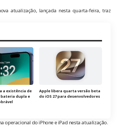
va atualização, lançada nesta quarta-feira, traz
a a existência de
Apple libera quarta versão beta
bateria dupla e
do iOS 27 para desenvolvedores
obrável
ema operacional do
iPhone
e iPad nesta atualização.