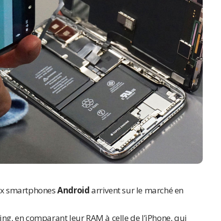
ux smartphones
Android
arrivent sur le marché en
ng, en comparant leur RAM à celle de l’
iPhone
, qui