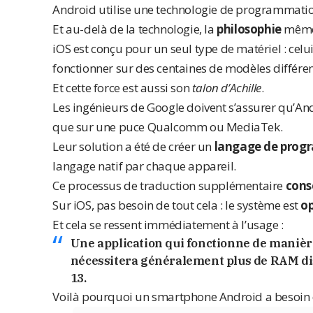
Android utilise une technologie de programmation
Et au-delà de la technologie, la
philosophie
même 
iOS est conçu pour un seul type de matériel : celu
fonctionner sur des centaines de modèles différe
Et cette force est aussi son
talon d’Achille
.
Les ingénieurs de Google doivent s’assurer qu’A
que sur une puce Qualcomm ou MediaTek.
Leur solution a été de créer un
langage de prog
langage natif par chaque appareil.
Ce processus de traduction supplémentaire
cons
Sur iOS, pas besoin de tout cela : le système est
op
Et cela se ressent immédiatement à l’usage :
Une application qui fonctionne de manièr
nécessitera généralement plus de RAM dis
13.
Voilà pourquoi un smartphone Android a besoin d