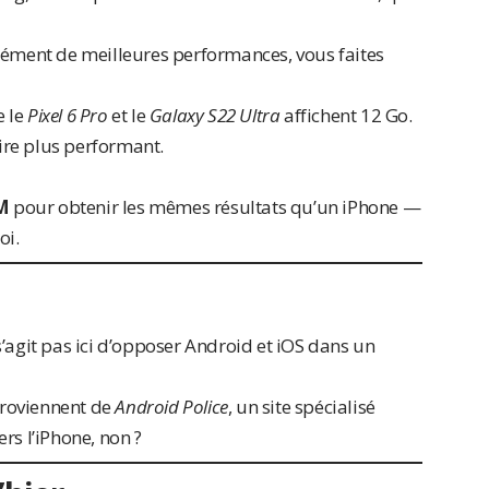
cément de meilleures performances, vous faites
e le
Pixel 6 Pro
et le
Galaxy S22 Ultra
affichent 12 Go.
oire plus performant.
M
pour obtenir les mêmes résultats qu’un iPhone —
oi.
 s’agit pas ici d’opposer Android et
iOS
dans un
 proviennent de
Android Police
, un site spécialisé
rs l’iPhone, non ?