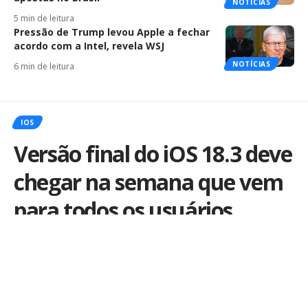
NOTÍCIAS
5 min de leitura
Pressão de Trump levou Apple a fechar
acordo com a Intel, revela WSJ
NOTÍCIAS
6 min de leitura
IOS
Versão final do iOS 18.3 deve
chegar na semana que vem
para todos os usuários
Por
iLex
Publicado em 21 de janeiro de 2025