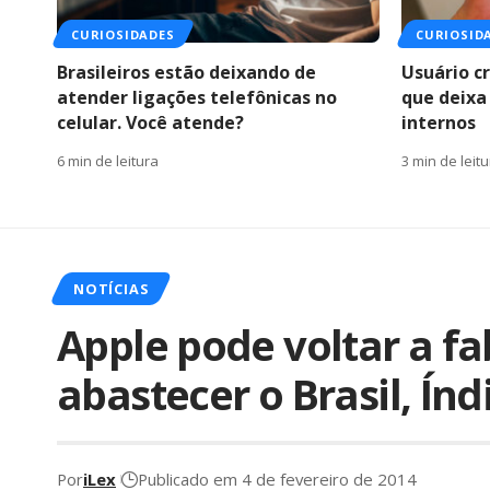
CURIOSIDADES
CURIOSID
Brasileiros estão deixando de
Usuário c
atender ligações telefônicas no
que deixa
celular. Você atende?
internos
6 min de leitura
3 min de leit
NOTÍCIAS
Apple pode voltar a fa
abastecer o Brasil, Índ
Por
iLex
Publicado em 4 de fevereiro de 2014