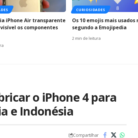
ADES
CURIOSIDADES
ria iPhone Air transparente
Os 10 emojis mais usados n
 visível os componentes
segundo a Emojipedia
2 min de leitura
ura
bricar o iPhone 4 para
ia e Indonésia
Compartilhar