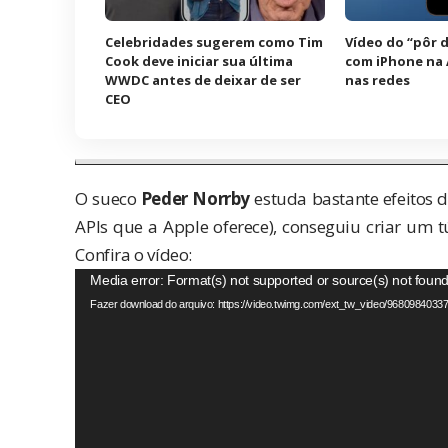
Celebridades sugerem como Tim
Vídeo do “pôr d
Cook deve iniciar sua última
com iPhone na A
WWDC antes de deixar de ser
nas redes
CEO
O sueco
Peder Norrby
estuda bastante efeitos d
APIs que a Apple oferece), conseguiu criar um t
Confira o vídeo:
Tocador
Media error: Format(s) not supported or source(s) not foun
de
Fazer download do arquivo: https://video.twimg.com/ext_tw_video/9680984
vídeo