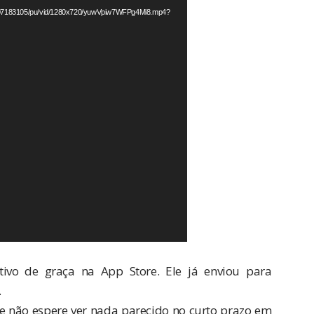
54907183105/pu/vid/1280x720/yuwVpiw7WFPg4Mi8.mp4?
ativo de graça na App Store. Ele já enviou para
.
e não espere ver nada parecido no curto prazo em