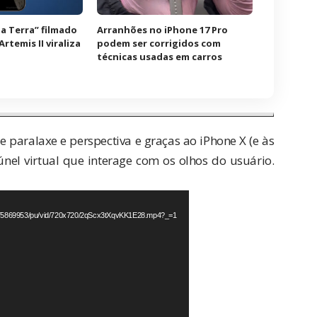
a Terra” filmado
Arranhões no iPhone 17 Pro
rtemis II viraliza
podem ser corrigidos com
técnicas usadas em carros
e paralaxe e perspectiva e graças ao iPhone X (e às
únel virtual que interage com os olhos do usuário.
d
03375869953/pu/vid/720x720/2qScx3tXqvKK1E28.mp4?_=1