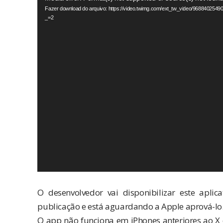
Fazer download do arquivo: https://video.twimg.com/ext_tw_video/9688402
de
_=2
vídeo
.
O desenvolvedor vai disponibilizar este aplic
publicação e está aguardando a Apple aprová-lo
O app não funciona em iPhones anteriores ao X 