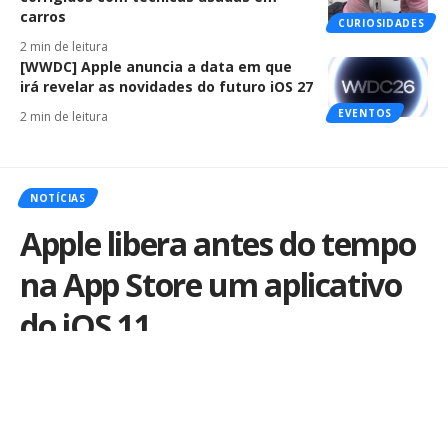
carros
CURIOSIDADES
2 min de leitura
[WWDC] Apple anuncia a data em que
irá revelar as novidades do futuro iOS 27
EVENTOS
2 min de leitura
NOTÍCIAS
Apple libera antes do tempo
na App Store um aplicativo
do iOS 11
Por
iLex
Publicado em 5 de junho de 2017