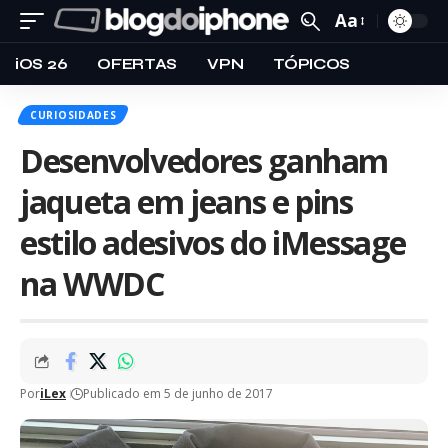
Aa
iOS 26
OFERTAS
VPN
TÓPICOS
CURIOSIDADES
Desenvolvedores ganham
jaqueta em jeans e pins
estilo adesivos do iMessage
na WWDC
Por
iLex
Publicado em 5 de junho de 2017