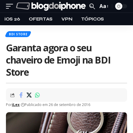
Aa
iOS 26
OFERTAS
VPN
TÓPICOS
BDI STORE
Garanta agora o seu
chaveiro de Emoji na BDI
Store
Por
iLex
Publicado em 26 de setembro de 2016