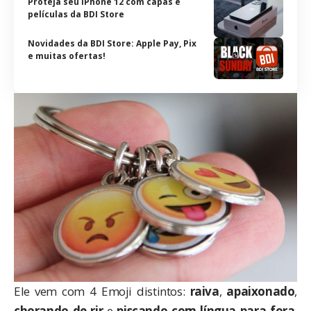
Proteja seu iPhone 12 com capas e
películas da BDI Store
Novidades da BDI Store: Apple Pay, Pix
e muitas ofertas!
Ele vem com 4 Emoji distintos:
raiva
,
apaixonado
,
chorando de rir
e
piscando com língua para fora
.