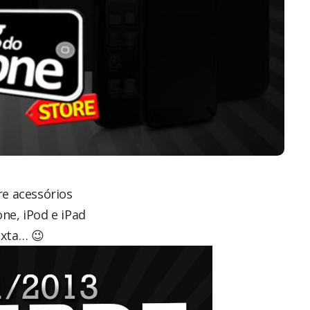
e acessórios
ne, iPod e iPad
exta… 😉