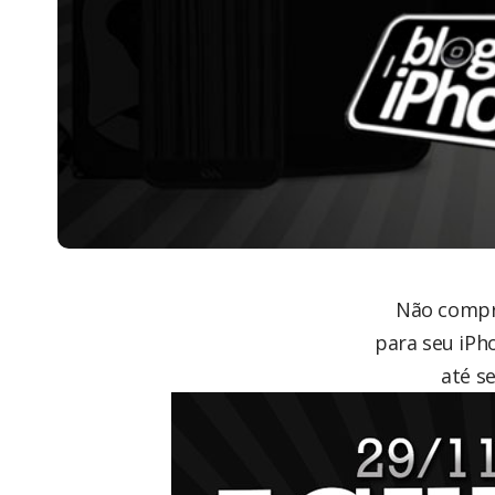
Não compr
para seu iPho
até s