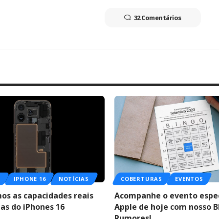
32 Comentários
O
IPHONE 16
NOTÍCIAS
COBERTURAS
EVENTOS
os as capacidades reais
Acompanhe o evento espec
ias do iPhones 16
Apple de hoje com nosso 
Rumores!