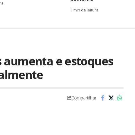
ura
1 min de leitura
s aumenta e estoques
almente
Compartilhar