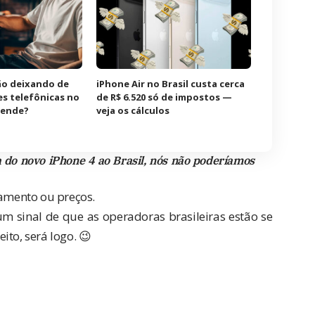
tão deixando de
iPhone Air no Brasil custa cerca
es telefônicas no
de R$ 6.520 só de impostos —
atende?
veja os cálculos
 do novo iPhone 4 ao Brasil, nós não poderíamos
amento ou preços.
m sinal de que as operadoras brasileiras estão se
ito, será logo. 😉