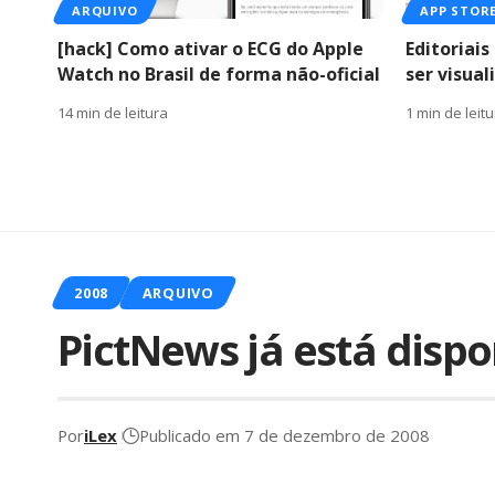
ARQUIVO
APP STOR
[hack] Como ativar o ECG do Apple
Editoriai
Watch no Brasil de forma não-oficial
ser visua
14 min de leitura
1 min de leit
2008
ARQUIVO
PictNews já está dispo
Por
iLex
Publicado em 7 de dezembro de 2008