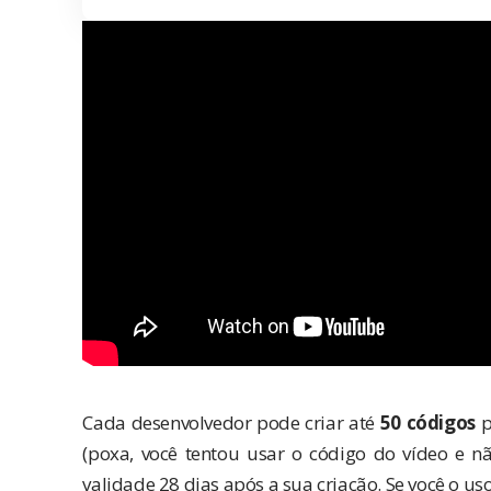
Cada desenvolvedor pode criar até
50 códigos
p
(poxa, você tentou usar o código do vídeo e n
validade 28 dias após a sua criação. Se você o uso