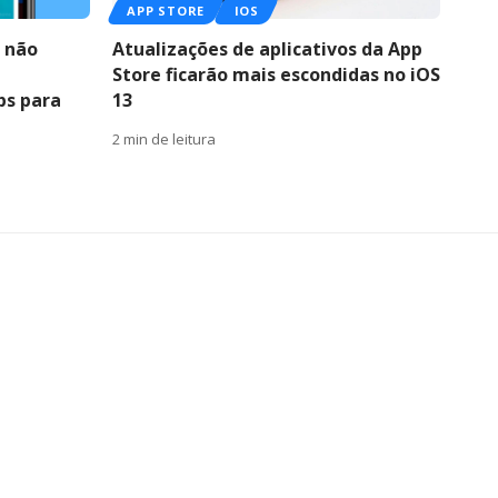
APP STORE
IOS
 não
Atualizações de aplicativos da App
Store ficarão mais escondidas no iOS
ps para
13
2 min de leitura