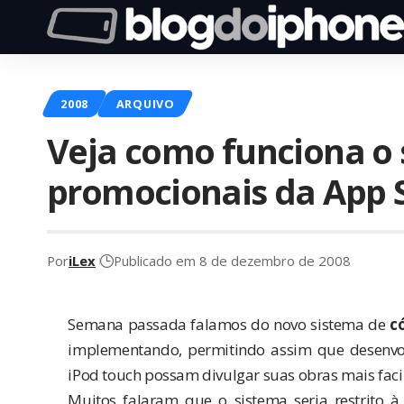
2008
ARQUIVO
Veja como funciona o 
promocionais da App 
Por
iLex
Publicado em 8 de dezembro de 2008
Semana passada falamos do
novo sistema
de
c
implementando, permitindo assim que desenvol
iPod touch possam divulgar suas obras mais faci
Muitos falaram que o sistema seria restrito