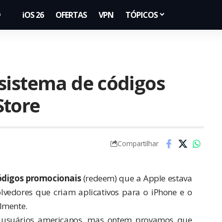
iOS 26
OFERTAS
VPN
TÓPICOS
sistema de códigos
Store
Compartilhar
ódigos promocionais
(redeem) que a Apple estava
vedores que criam aplicativos para o iPhone e o
lmente.
 à usuários americanos, mas ontem provamos que