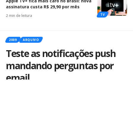
Apple TV+ fica mais caro no Brasil: nova
assinatura custa R$ 29,90 por mês
TV
2 min de leitura
2009
ARQUIVO
Teste as notificações push
mandando perguntas por
email
Por
iLex
Publicado em 22 de junho de 2009
Mesmo que a Apple esteja
segurando o lançamento