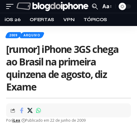
Aa
iOS 26
OFERTAS
VPN
TÓPICOS
2009
ARQUIVO
[rumor] iPhone 3GS chega
ao Brasil na primeira
quinzena de agosto, diz
Exame
Por
iLex
Publicado em 22 de junho de 2009