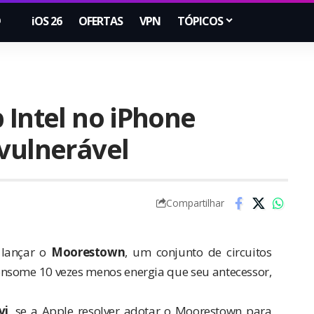
iOS 26
OFERTAS
VPN
TÓPICOS
 Intel no iPhone
 vulnerável
Compartilhar
 lançar o
Moorestown
, um conjunto de circuitos
some 10 vezes menos energia que seu antecessor,
vi
, se a Apple resolver adotar o Moorestown para