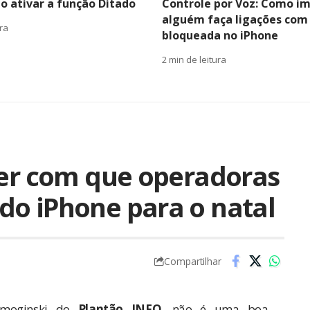
o ativar a função Ditado
Controle por Voz: Como im
alguém faça ligações com 
ura
bloqueada no iPhone
2 min de leitura
zer com que operadoras
do iPhone para o natal
Compartilhar
Zmoginski do
Plantão INFO
, não é uma boa