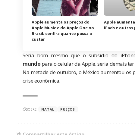
Apple aumenta os preços do
Apple aumenta
Apple Music e do Apple One no
iPads e outros
Brasil; confira quanto passa a
custar
Seria bom mesmo que o subsídio do iPhon
mundo
para o celular da Apple, seria demais te
Na
metade de outubro
, o México aumentou os p
crise econômica.
SOBRE:
NATAL
PREÇOS
Compartilhar este Artigo