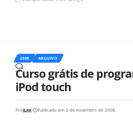
ARTIGO ANTERIOR
Curso grátis de programação para iPhone e iPod
touch
2008
ARQUIVO
Curso grátis de progr
iPod touch
Por
iLex
Publicado em 2 de novembro de 2008
A Universidade americana d