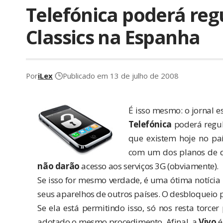
Telefónica poderá regu
Classics na Espanha
Por
iLex
Publicado em 13 de julho de 2008
É isso mesmo: o jornal 
Telefónica
poderá regul
que existem hoje no paí
com um dos planos de d
não darão
acesso aos serviços 3G (obviamente).
Se isso for mesmo verdade, é uma ótima notícia
seus aparelhos de outros países. O desbloqueio p
Se ela está permitindo isso, só nos resta torc
adotado o mesmo procedimento. Afinal, a
Vivo
é