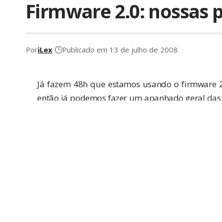
Firmware 2.0: nossas 
Por
iLex
Publicado em 13 de julho de 2008
Já fazem 48h que estamos usando o firmware 2
então já podemos fazer um apanhado geral das
do novo sistema.
Após a restauração
A primeira coisa que se nota, para quem est
aplicativos usuais. Parece faltar alguma coisa 
restauração, e percebemos como devia ser tri
jailbreak…
Essa sensação, porém, não dura muito tempo. Fa