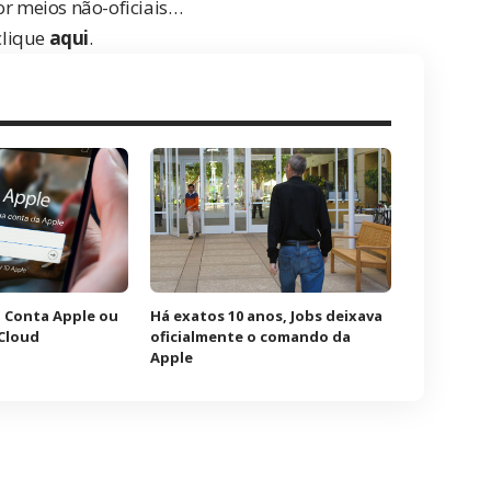
or meios não-oficiais…
clique
aqui
.
 Conta Apple ou
Há exatos 10 anos, Jobs deixava
Cloud
oficialmente o comando da
Apple