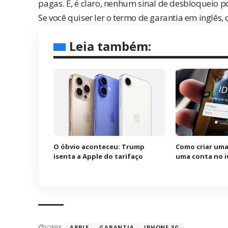
pagas. E, é claro, nenhum sinal de desbloqueio p
Se você quiser ler o termo de garantia em inglês, 
Leia também:
O óbvio aconteceu: Trump
Como criar uma
isenta a Apple do tarifaço
uma conta no i
SOBRE:
APPLE
GARANTIA
IPHONE 3G