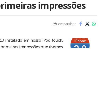
primeiras impressões
Compartilhar
.0 instalado em nosso iPod touch,
 primeiras impressões que tivemos
á habituado ao
Installer
é a ausência dos nossos
na tela quando o ligamos pela primeira vez após a
ste a vida de quem tinha o iPhone oficial sem o
laremos disso mais adiante.