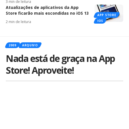
3 min de leitura
Atualizações de aplicativos da App
Store ficarão mais escondidas no iOS 13
APP STORE
IOS
2 min de leitura
2009
ARQUIVO
Nada está de graça na App
Store! Aproveite!
Por
iLex
Publicado em 10 de abril de 2009
Este post valeu mais como oportunidade de fazer
esse título do que pela utilidade.