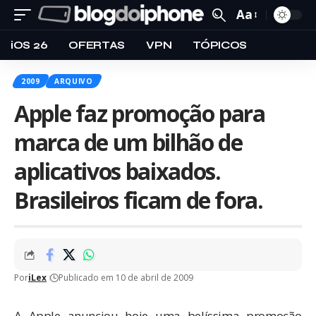
Aa
iOS 26
OFERTAS
VPN
TÓPICOS
2009
ARQUIVO
Apple faz promoção para
marca de um bilhão de
aplicativos baixados.
Brasileiros ficam de fora.
Por
iLex
Publicado em 10 de abril de 2009
A Apple
anunciou hoje
uma belíssima promoção