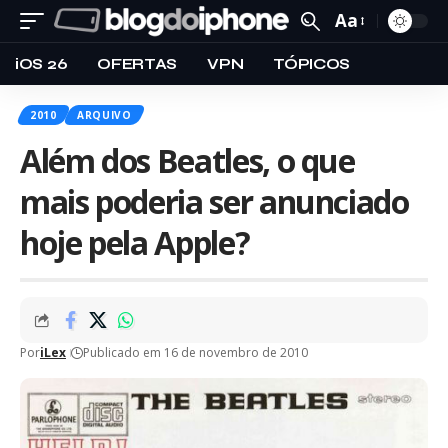
Aa
iOS 26
OFERTAS
VPN
TÓPICOS
2010
ARQUIVO
Além dos Beatles, o que
mais poderia ser anunciado
hoje pela Apple?
Por
iLex
Publicado em 16 de novembro de 2010