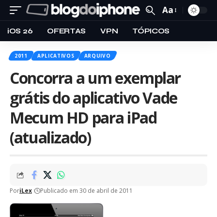
Aa
iOS 26
OFERTAS
VPN
TÓPICOS
2011
APLICATIVOS
ARQUIVO
Concorra a um exemplar
grátis do aplicativo Vade
Mecum HD para iPad
(atualizado)
Por
iLex
Publicado em 30 de abril de 2011