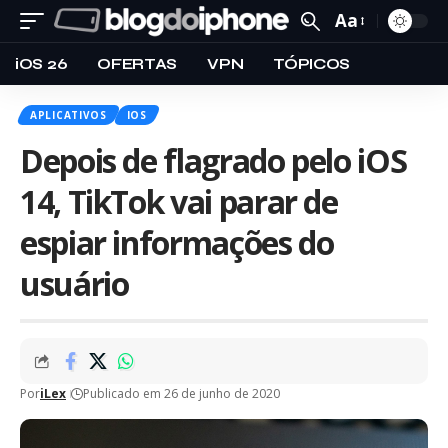
Aa
iOS 26
OFERTAS
VPN
TÓPICOS
APLICATIVOS
IOS
Depois de flagrado pelo iOS
14, TikTok vai parar de
espiar informações do
usuário
Por
iLex
Publicado em 26 de junho de 2020