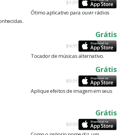
$1,99
Ótimo aplicativo para ouvir rádios
conhecidas.
Grátis
$4,99
Tocador de músicas alternativo.
Grátis
$0,99
Aplique efeitos de imagem em seus
Grátis
$0,99
Como o próprio nome diz, um