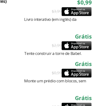
lês)
$0,99
$3,99
Livro interativo (em inglês) da
Grátis
$2,99
Tente construir a torre de Babel.
Grátis
$0,99
Monte um prédio com blocos, sem
Grátis