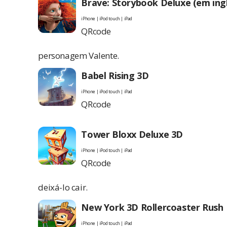
Brave: Storybook Deluxe (em ing
iPhone | iPod touch | iPad
QRcode
personagem Valente.
Babel Rising 3D
iPhone | iPod touch | iPad
QRcode
Tower Bloxx Deluxe 3D
iPhone | iPod touch | iPad
QRcode
deixá-lo cair.
New York 3D Rollercoaster Rush
iPhone | iPod touch | iPad