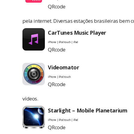
QRcode
pela internet. Diversas estações brasileiras bem 
CarTunes Music Player
iPhone | iPod touch | iPad
QRcode
Videomator
iPhone | iPod touch
QRcode
vídeos.
Starlight – Mobile Planetarium
iPhone | iPod touch | iPad
QRcode