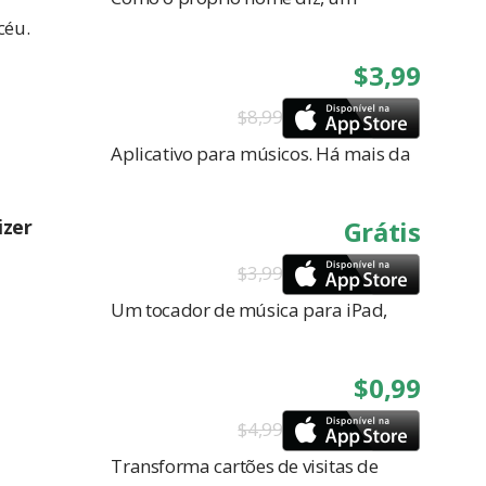
céu.
$3,99
$8,99
Aplicativo para músicos. Há mais da
izer
Grátis
$3,99
Um tocador de música para iPad,
$0,99
$4,99
Transforma cartões de visitas de