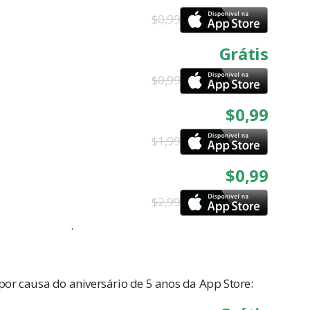
$0,99
Grátis
$0,99
$0,99
$1,99
$0,99
$2,99
.
r causa do aniversário de 5 anos da App Store: