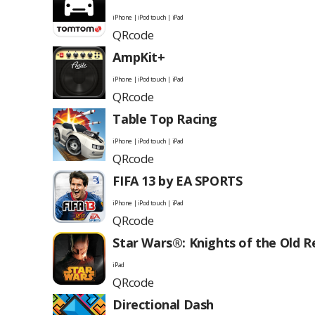
iPhone | iPod touch | iPad
QRcode
AmpKit+
iPhone | iPod touch | iPad
QRcode
Table Top Racing
iPhone | iPod touch | iPad
QRcode
FIFA 13 by EA SPORTS
iPhone | iPod touch | iPad
QRcode
Star Wars®: Knights of the Old R
iPad
QRcode
Directional Dash