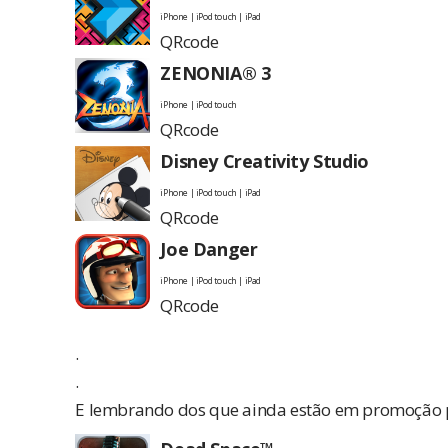
iPhone | iPod touch | iPad
QRcode
ZENONIA® 3
iPhone | iPod touch
QRcode
Disney Creativity Studio
iPhone | iPod touch | iPad
QRcode
Joe Danger
iPhone | iPod touch | iPad
QRcode
.
.
E lembrando dos que ainda estão em promoção po