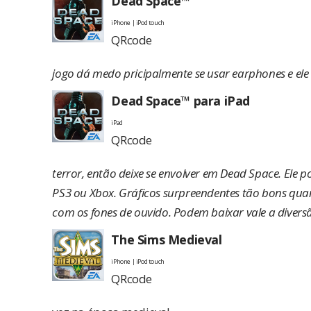
Dead Space™
iPhone | iPod touch
QRcode
jogo dá medo pricipalmente se usar earphones e ele 
Dead Space™ para iPad
iPad
QRcode
terror, então deixe se envolver em Dead Space. Ele p
PS3 ou Xbox. Gráficos surpreendentes tão bons quan
com os fones de ouvido. Podem baixar vale a diversã
The Sims Medieval
iPhone | iPod touch
QRcode