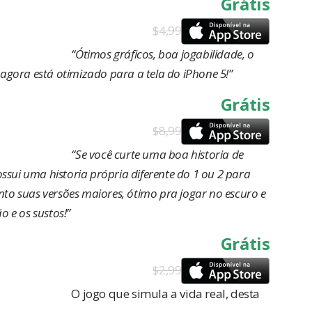
Grátis
$4,99
“Ótimos gráficos, boa jogabilidade, o
agora está otimizado para a tela do iPhone 5!”
Grátis
$8,99
“Se você curte uma boa historia de
ossui uma historia própria diferente do 1 ou 2 para
to suas versões maiores, ótimo pra jogar no escuro e
o e os sustos!”
Grátis
$2,99
O jogo que simula a vida real, desta