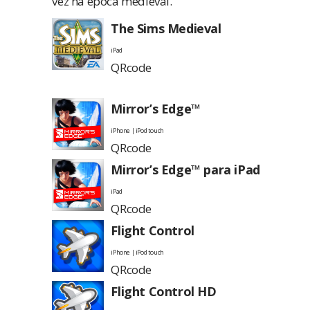
vez na época medieval.
The Sims Medieval
iPad
QRcode
Mirror’s Edge™
iPhone | iPod touch
QRcode
Mirror’s Edge™ para iPad
iPad
QRcode
Flight Control
iPhone | iPod touch
QRcode
Flight Control HD