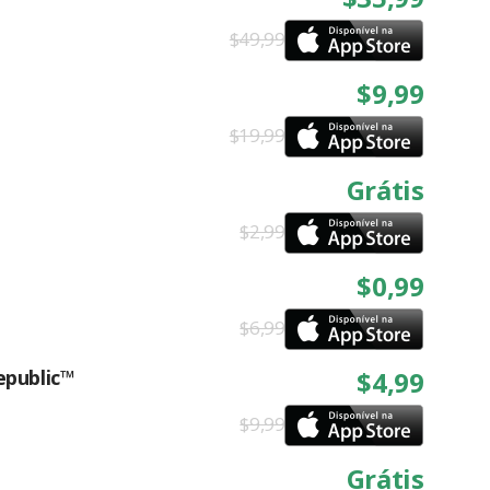
$49,99
$9,99
$19,99
Grátis
$2,99
$0,99
$6,99
epublic™
$4,99
$9,99
Grátis