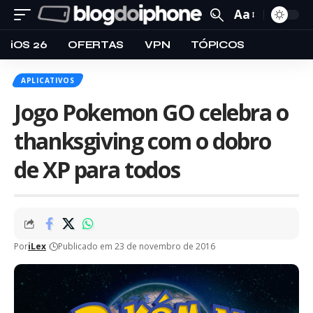
Aa
iOS 26
OFERTAS
VPN
TÓPICOS
APLICATIVOS
Jogo Pokemon GO celebra o
thanksgiving com o dobro
de XP para todos
Por
iLex
Publicado em 23 de novembro de 2016