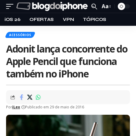
Aa
iOS 26
OFERTAS
VPN
TÓPICOS
ACESSÓRIOS
Adonit lança concorrente do
Apple Pencil que funciona
também no iPhone
Por
iLex
Publicado em 29 de maio de 2016