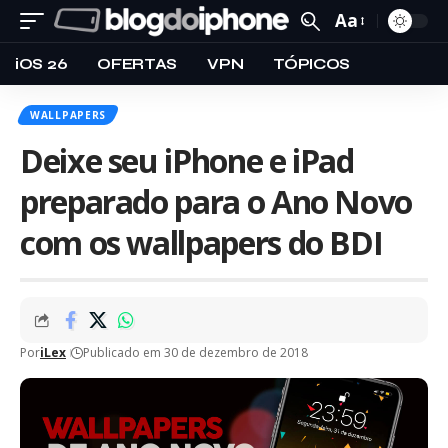
Aa
iOS 26
OFERTAS
VPN
TÓPICOS
WALLPAPERS
Deixe seu iPhone e iPad
preparado para o Ano Novo
com os wallpapers do BDI
Por
iLex
Publicado em 30 de dezembro de 2018