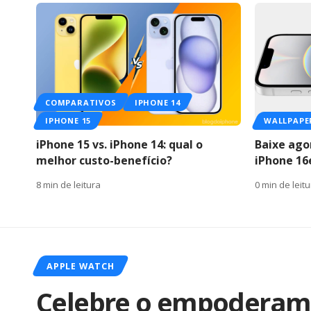
COMPARATIVOS
IPHONE 14
IPHONE 15
WALLPAPE
iPhone 15 vs. iPhone 14: qual o
Baixe ago
melhor custo-benefício?
iPhone 16e
8 min de leitura
0 min de leit
APPLE WATCH
Celebre o empoderam