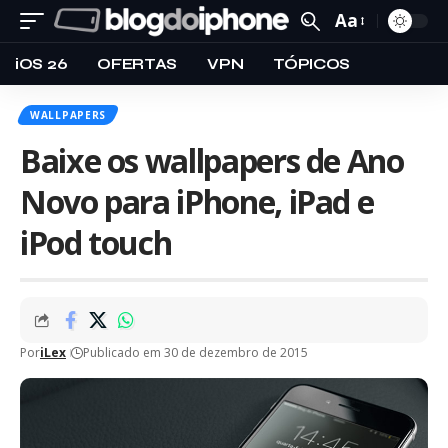
Aa
iOS 26
OFERTAS
VPN
TÓPICOS
WALLPAPERS
Baixe os wallpapers de Ano
Novo para iPhone, iPad e
iPod touch
Por
iLex
Publicado em 30 de dezembro de 2015