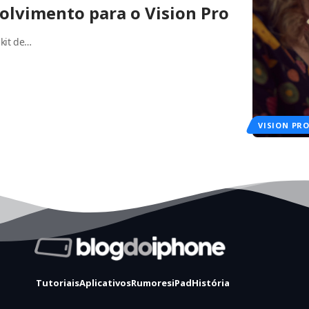
volvimento para o Vision Pro
 kit de…
VISION PR
Tutoriais
Aplicativos
Rumores
iPad
História