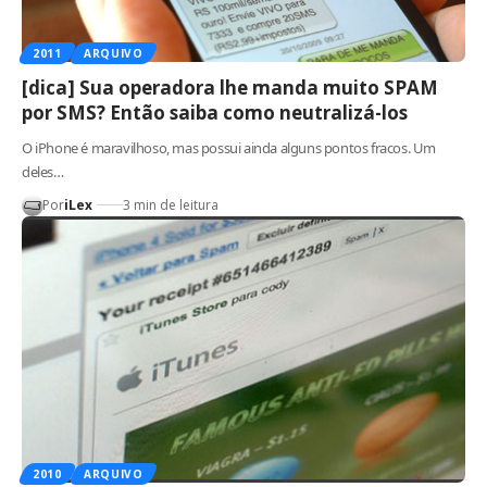
2011
ARQUIVO
[dica] Sua operadora lhe manda muito SPAM
por SMS? Então saiba como neutralizá-los
O iPhone é maravilhoso, mas possui ainda alguns pontos fracos. Um
deles…
Por
iLex
3 min de leitura
2010
ARQUIVO